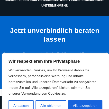
UNTERNEHMENS
Jetzt unverbindlich beraten
lassen
Kostenlose Beratung
|
Individuelle Lösungen
|
Zusatznutzen
|
Fokus auf Digitalisierung
| S
chutz der Kundenbeziehungen
Wir respektieren Ihre Privatsphäre
Wir verwenden Cookies, um Ihr Browser-Erlebnis zu
Termin Vereinbaren
verbessern, personalisierte Werbung und Inhalte
bereitzustellen und unseren Datenverkehr zu analysieren.
Indem Sie auf „Alle akzeptieren“ klicken, stimmen Sie
unserer Verwendung von Cookies zu.
Neve
| Präsentiert von
WordPress
Anpassen
Alle ablehnen
Alle akzeptieren