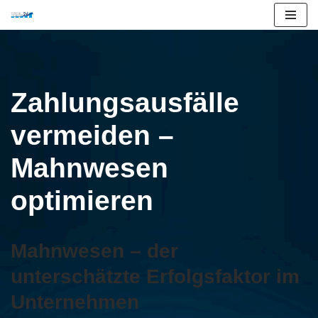
Zum
Inhalt
springen
Zahlungsausfälle
vermeiden –
Mahnwesen
optimieren
Mahnwesen – der
unterschätzte Erfolgsfaktor im
Unternehmen