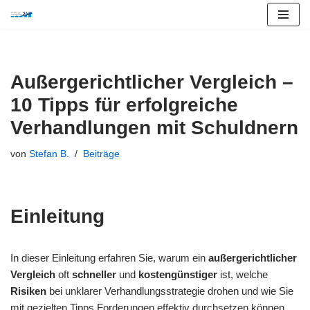
Zum
Inhalt
springen
Außergerichtlicher Vergleich –
10 Tipps für erfolgreiche
Verhandlungen mit Schuldnern
von
Stefan B.
Beiträge
Einleitung
In dieser Einleitung erfahren Sie, warum ein
außergerichtlicher
Vergleich
oft
schneller
und
kostengünstiger
ist, welche
Risiken
bei unklarer Verhandlungsstrategie drohen und wie Sie
mit gezielten Tipps Forderungen effektiv durchsetzen können.