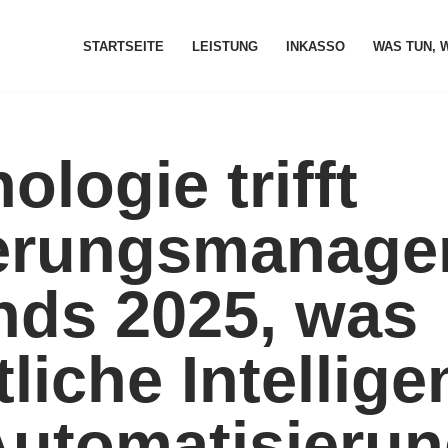
STARTSEITE
LEISTUNG
INKASSO
WAS TUN, 
ologie trifft
erungsmanage
nds 2025, was
liche Intellige
Automatisieru