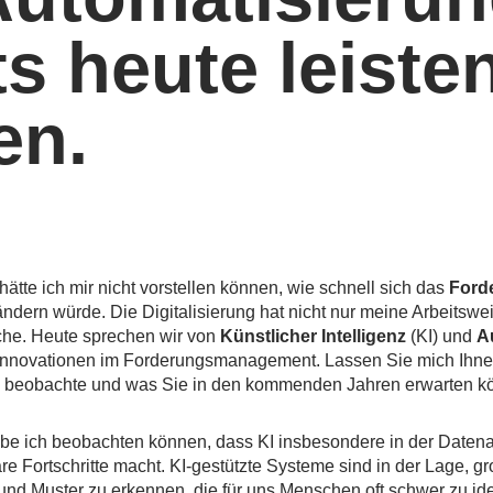
ts heute leiste
en.
hätte ich mir nicht vorstellen können, wie schnell sich das
Ford
ndern würde. Die Digitalisierung hat nicht nur meine Arbeitswei
he. Heute sprechen wir von
Künstlicher Intelligenz
(KI) und
A
r Innovationen im Forderungsmanagement. Lassen Sie mich Ihne
te beobachte und was Sie in den kommenden Jahren erwarten k
abe ich beobachten können, dass KI insbesondere in der Daten
äre Fortschritte macht. KI-gestützte Systeme sind in der Lage,
 und Muster zu erkennen, die für uns Menschen oft schwer zu iden