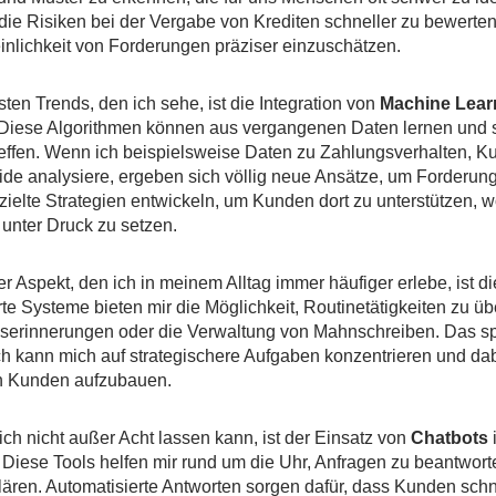
r die Risiken bei der Vergabe von Krediten schneller zu bewerte
lichkeit von Forderungen präziser einzuschätzen.
ten Trends, den ich sehe, ist die Integration von
Machine Lear
iese Algorithmen können aus vergangenen Daten lernen und s
effen. Wenn ich beispielsweise Daten zu Zahlungsverhalten, K
de analysiere, ergeben sich völlig neue Ansätze, um Forderung
zielte Strategien entwickeln, um Kunden dort zu unterstützen, w
t unter Druck zu setzen.
er Aspekt, den ich in meinem Alltag immer häufiger erlebe, ist d
te Systeme bieten mir die Möglichkeit, Routinetätigkeiten zu ü
erinnerungen oder die Verwaltung von Mahnschreiben. Das spar
h kann mich auf strategischere Aufgaben konzentrieren und dab
n Kunden aufzubauen.
ich nicht außer Acht lassen kann, ist der Einsatz von
Chatbots
i
iese Tools helfen mir rund um die Uhr, Anfragen zu beantwort
ren. Automatisierte Antworten sorgen dafür, dass Kunden schne