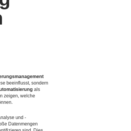
n
erungsmanagement
se beeinflusst, sondern
utomatisierung
als
n zeigen, welche
önnen.
analyse und -
 große Datenmengen
tifizieren sind. Dies