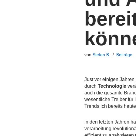
berei
könn
von
Stefan B.
Beiträge
Just vor einigen Jahren 
durch
Technologie
verä
auch die gesamte Branc
wesentliche Treiber fü
Trends ich bereits heu
In den letzten Jahren h
verarbeitung revolution
effizient zu analysieren