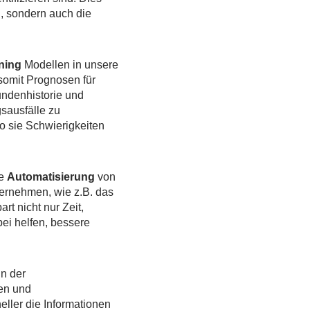
n, sondern auch die
ning
Modellen in unsere
omit Prognosen für
undenhistorie und
sausfälle zu
o sie Schwierigkeiten
ie
Automatisierung
von
bernehmen, wie z.B. das
t nicht nur Zeit,
ei helfen, bessere
n der
en und
ller die Informationen