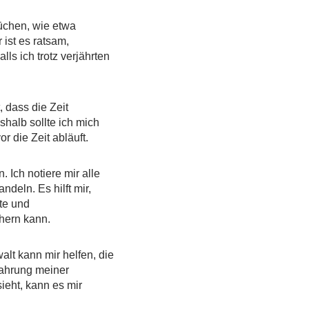
üchen, wie etwa
r ist es ratsam,
ls ich trotz verjährten
t, dass die Zeit
shalb sollte ich mich
 die Zeit abläuft.
n. Ich notiere mir alle
deln. Es hilft mir,
te und
hern kann.
alt kann mir helfen, die
Wahrung meiner
eht, kann es mir