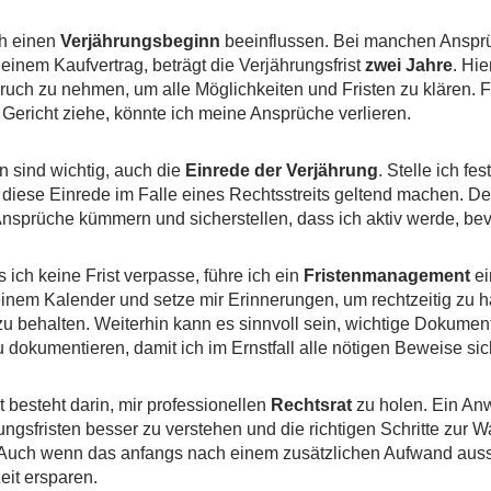
h einen
Verjährungsbeginn
beeinflussen. Bei manchen Anspr
nem Kaufvertrag, beträgt die Verjährungsfrist
zwei Jahre
. Hie
uch zu nehmen, um alle Möglichkeiten und Fristen zu klären. Fal
ericht ziehe, könnte ich meine Ansprüche verlieren.
en sind wichtig, auch die
Einrede der Verjährung
. Stelle ich fes
h diese Einrede im Falle eines Rechtsstreits geltend machen. De
sprüche kümmern und sicherstellen, dass ich aktiv werde, bevor
ich keine Frist verpasse, führe ich ein
Fristenmanagement
ei
inem Kalender und setze mir Erinnerungen, um rechtzeitig zu han
u behalten. Weiterhin kann es sinnvoll sein, wichtige Dokumen
dokumentieren, damit ich im Ernstfall alle nötigen Beweise sic
 besteht darin, mir professionellen
Rechtsrat
zu holen. Ein Anw
ungsfristen besser zu verstehen und die richtigen Schritte zur 
 Auch wenn das anfangs nach einem zusätzlichen Aufwand aussi
Zeit ersparen.