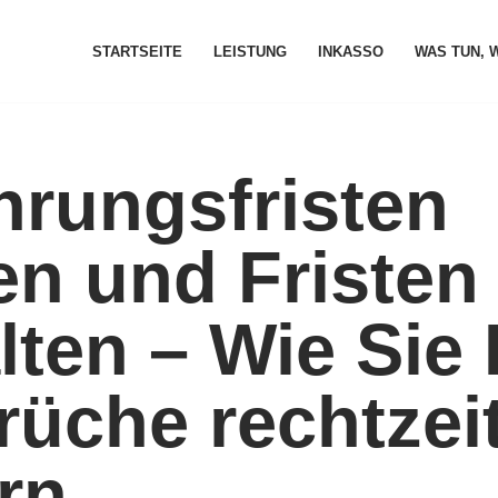
STARTSEITE
LEISTUNG
INKASSO
WAS TUN, 
hrungsfristen
n und Fristen
lten – Wie Sie 
üche rechtzei
rn