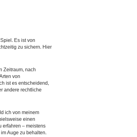
Spiel. Es ist von
zeitig zu sichern. Hier
n Zeitraum, nach
 Arten von
ch ist es entscheidend,
r andere rechtliche
ald ich von meinem
pielsweise einen
u erfahren – meistens
t im Auge zu behalten.